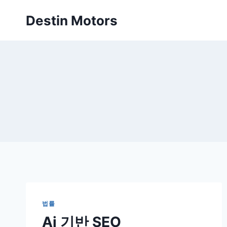
Skip
Destin Motors
to
content
법률
Ai 기반 SEO